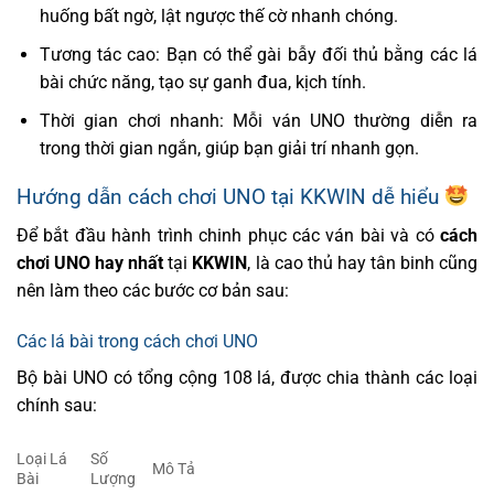
huống bất ngờ, lật ngược thế cờ nhanh chóng.
Tương tác cao: Bạn có thể gài bẫy đối thủ bằng các lá
bài chức năng, tạo sự ganh đua, kịch tính.
Thời gian chơi nhanh: Mỗi ván UNO thường diễn ra
trong thời gian ngắn, giúp bạn giải trí nhanh gọn.
Hướng dẫn cách chơi UNO tại KKWIN dễ hiểu
Để bắt đầu hành trình chinh phục các ván bài và có
cách
chơi UNO hay nhất
tại
KKWIN
, là cao thủ hay tân binh cũng
nên làm theo các bước cơ bản sau:
Các lá bài trong cách chơi UNO
Bộ bài UNO có tổng cộng 108 lá, được chia thành các loại
chính sau:
Loại Lá
Số
Mô Tả
Bài
Lượng