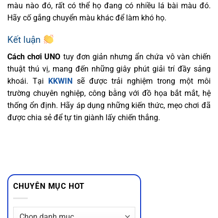
màu nào đó, rất có thể họ đang có nhiều lá bài màu đó.
Hãy cố gắng chuyển màu khác để làm khó họ.
Kết luận
Cách chơi UNO
tuy đơn giản nhưng ẩn chứa vô vàn chiến
thuật thú vị, mang đến những giây phút giải trí đầy sảng
khoái. Tại
KKWIN
sẽ được trải nghiệm trong một môi
trường chuyên nghiệp, công bằng với đồ họa bắt mắt, hệ
thống ổn định. Hãy áp dụng những kiến thức, mẹo chơi đã
được chia sẻ để tự tin giành lấy chiến thắng.
CHUYÊN MỤC HOT
Chuyên