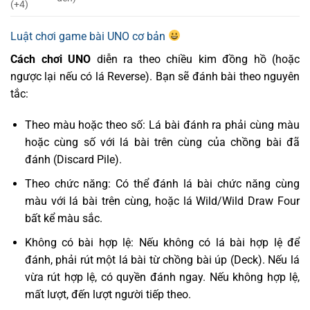
(+4)
Luật chơi game bài UNO cơ bản
Cách chơi UNO
diễn ra theo chiều kim đồng hồ (hoặc
ngược lại nếu có lá Reverse). Bạn sẽ đánh bài theo nguyên
tắc:
Theo màu hoặc theo số: Lá bài đánh ra phải cùng màu
hoặc cùng số với lá bài trên cùng của chồng bài đã
đánh (Discard Pile).
Theo chức năng: Có thể đánh lá bài chức năng cùng
màu với lá bài trên cùng, hoặc lá Wild/Wild Draw Four
bất kể màu sắc.
Không có bài hợp lệ: Nếu không có lá bài hợp lệ để
đánh, phải rút một lá bài từ chồng bài úp (Deck). Nếu lá
vừa rút hợp lệ, có quyền đánh ngay. Nếu không hợp lệ,
mất lượt, đến lượt người tiếp theo.