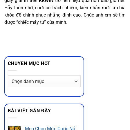
giây giải trí trên
KKWIN
trở nên hiệu quả hơn bao giờ hết.
Hãy luôn nhớ, chơi có trách nhiệm, kiên nhẫn mới là chìa
khóa để chinh phục những đỉnh cao. Chúc anh em sẽ tìm
được “chiếc máy tủ” của mình.
CHUYÊN MỤC HOT
Chuyên
Mục
Hot
BÀI VIẾT GẦN ĐÂY
Mẹo Chọn Mức Cược Nổ