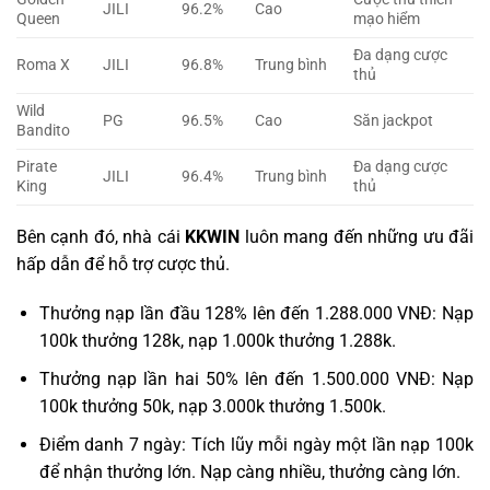
JILI
96.2%
Cao
Queen
mạo hiểm
Đa dạng cược
Roma X
JILI
96.8%
Trung bình
thủ
Wild
PG
96.5%
Cao
Săn jackpot
Bandito
Pirate
Đa dạng cược
JILI
96.4%
Trung bình
King
thủ
Bên cạnh đó, nhà cái
KKWIN
luôn mang đến những ưu đãi
hấp dẫn để hỗ trợ cược thủ.
Thưởng nạp lần đầu 128% lên đến 1.288.000 VNĐ: Nạp
100k thưởng 128k, nạp 1.000k thưởng 1.288k.
Thưởng nạp lần hai 50% lên đến 1.500.000 VNĐ: Nạp
100k thưởng 50k, nạp 3.000k thưởng 1.500k.
Điểm danh 7 ngày: Tích lũy mỗi ngày một lần nạp 100k
để nhận thưởng lớn. Nạp càng nhiều, thưởng càng lớn.