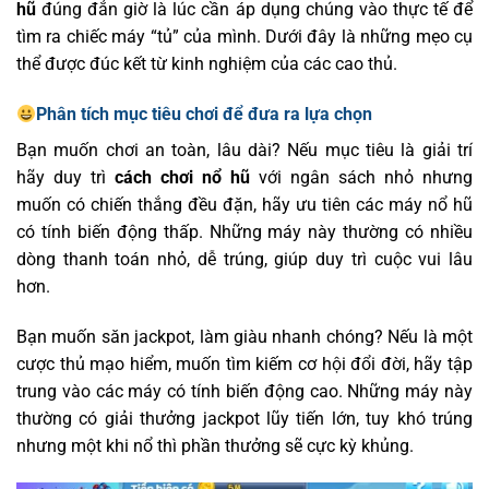
hũ
đúng đắn giờ là lúc cần áp dụng chúng vào thực tế để
tìm ra chiếc máy “tủ” của mình. Dưới đây là những mẹo cụ
thể được đúc kết từ kinh nghiệm của các cao thủ.
Phân tích mục tiêu chơi để đưa ra lựa chọn
Bạn muốn chơi an toàn, lâu dài? Nếu mục tiêu là giải trí
hãy duy trì
cách chơi nổ hũ
với ngân sách nhỏ nhưng
muốn có chiến thắng đều đặn, hãy ưu tiên các máy nổ hũ
có tính biến động thấp. Những máy này thường có nhiều
dòng thanh toán nhỏ, dễ trúng, giúp duy trì cuộc vui lâu
hơn.
Bạn muốn săn jackpot, làm giàu nhanh chóng? Nếu là một
cược thủ mạo hiểm, muốn tìm kiếm cơ hội đổi đời, hãy tập
trung vào các máy có tính biến động cao. Những máy này
thường có giải thưởng jackpot lũy tiến lớn, tuy khó trúng
nhưng một khi nổ thì phần thưởng sẽ cực kỳ khủng.