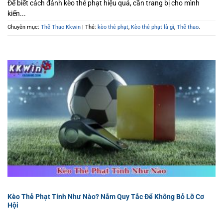
Để biết cách đánh kèo thẻ phạt hiệu quả, cần trang bị cho mình
kiến...
Chuyên mục:
Thể Thao Kkwin
| Thẻ:
kèo thẻ phạt
,
Kèo thẻ phạt là gì
,
Thể thao
.
Kèo Thẻ Phạt Tính Như Nào? Nắm Quy Tắc Để Không Bỏ Lỡ Cơ
Hội