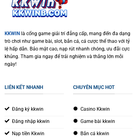
Jackpot
KKWIN
KKWIN
là cổng game giải trí đẳng cấp, mang đến đa dạng
trò chơi như game bài, slot, bắn cá, cá cược thể thao với tỷ
lệ hấp dẫn. Bảo mật cao, nạp rút nhanh chóng, ưu đãi cực
khủng. Tham gia ngay để trải nghiệm và thắng lớn mỗi
ngày!
LIÊN KẾT NHANH
CHUYÊN MỤC HOT
Đăng ký kkwin
Casino Kkwin
Đăng nhập kkwin
Game bài kkwin
Nạp tiền Kkwin
Bắn cá kkwin