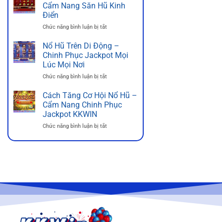
Máy
Quả,
Cẩm Nang Săn Hũ Kinh
Nổ
Thắng
Điển
Hũ
Lớn
ở
Chức năng bình luận bị tắt
Đỉnh
Nổ
Cao
Hũ
Nổ Hũ Trên Di Động –
–
Miễn
Hướng
Chinh Phục Jackpot Mọi
Phí
Dẫn
Lúc Mọi Nơi
KKWIN
Từ
ở
Chức năng bình luận bị tắt
–
Chuyên
Nổ
Cẩm
Gia
Hũ
Cách Tăng Cơ Hội Nổ Hũ –
Nang
Trên
Săn
Cẩm Nang Chinh Phục
Di
Hũ
Jackpot KKWIN
Động
Kinh
ở
Chức năng bình luận bị tắt
–
Điển
Cách
Chinh
Tăng
Phục
Cơ
Jackpot
Hội
Mọi
Nổ
Lúc
Hũ
Mọi
–
Nơi
Cẩm
Nang
Chinh
Phục