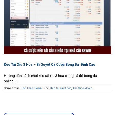
Kèo Tài Xỉu 3 Hòa – Bí Quyết Cá Cược Bóng Đá Đỉnh Cao
Hướng dẫn cách chơi kèo tài xỉu 3 hòa trong cá độ bóng đá
online....
Chuyên mục:
Thể Thao Kkwin
| Thẻ:
Kèo tài xỉu 3 hòa
,
Thể thao kkwin
.