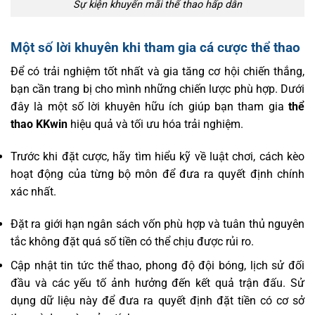
Sự kiện khuyến mãi thể thao hấp dẫn
Một số lời khuyên khi tham gia cá cược thể thao
Để có trải nghiệm tốt nhất và gia tăng cơ hội chiến thắng,
bạn cần trang bị cho mình những chiến lược phù hợp. Dưới
đây là một số lời khuyên hữu ích giúp bạn tham gia
thể
thao KKwin
hiệu quả và tối ưu hóa trải nghiệm.
Trước khi đặt cược, hãy tìm hiểu kỹ về luật chơi, cách kèo
hoạt động của từng bộ môn để đưa ra quyết định chính
xác nhất.
Đặt ra giới hạn ngân sách vốn phù hợp và tuân thủ nguyên
tắc không đặt quá số tiền có thể chịu được rủi ro.
Cập nhật tin tức thể thao, phong độ đội bóng, lịch sử đối
đầu và các yếu tố ảnh hưởng đến kết quả trận đấu. Sử
dụng dữ liệu này để đưa ra quyết định đặt tiền có cơ sở