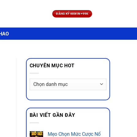
ĐĂNG KÝ KKWIN +99K
HAO
CHUYÊN MỤC HOT
Chuyên
Mục
Hot
BÀI VIẾT GẦN ĐÂY
Mẹo Chọn Mức Cược Nổ