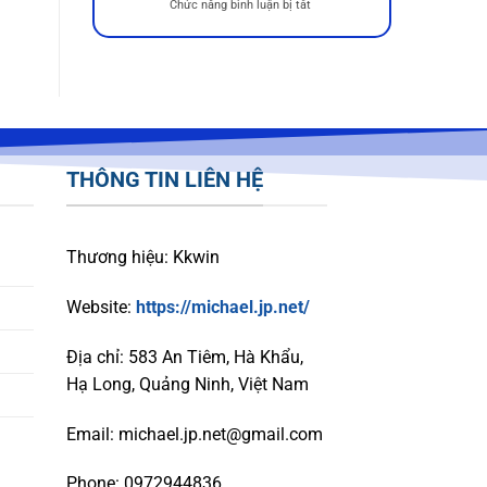
ở
Chức năng bình luận bị tắt
–
Điển
Cách
Chinh
Tăng
Phục
Cơ
Jackpot
Hội
Mọi
Nổ
Lúc
Hũ
Mọi
–
Nơi
Cẩm
Nang
THÔNG TIN LIÊN HỆ
Chinh
Phục
Jackpot
KKWIN
Thương hiệu: Kkwin
Website:
https://michael.jp.net/
Địa chỉ: 583 An Tiêm, Hà Khẩu,
Hạ Long, Quảng Ninh, Việt Nam
Email:
michael.jp.net@gmail.com
Phone: 0972944836