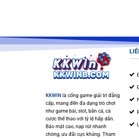
LI
KKWIN
là cổng game giải trí đẳng
cấp, mang đến đa dạng trò chơi
như game bài, slot, bắn cá, cá
cược thể thao với tỷ lệ hấp dẫn.
Bảo mật cao, nạp rút nhanh
chóng, ưu đãi cực khủng. Tham