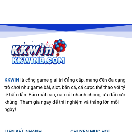
Tăng
Phục
Cơ
Jackpot
Hội
Mọi
Nổ
Lúc
Hũ
Mọi
–
Nơi
Cẩm
Nang
Chinh
Phục
Jackpot
KKWIN
KKWIN
là cổng game giải trí đẳng cấp, mang đến đa dạng
trò chơi như game bài, slot, bắn cá, cá cược thể thao với tỷ
lệ hấp dẫn. Bảo mật cao, nạp rút nhanh chóng, ưu đãi cực
khủng. Tham gia ngay để trải nghiệm và thắng lớn mỗi
ngày!
LIÊN KẾT NHANH
CHUYÊN MỤC HOT