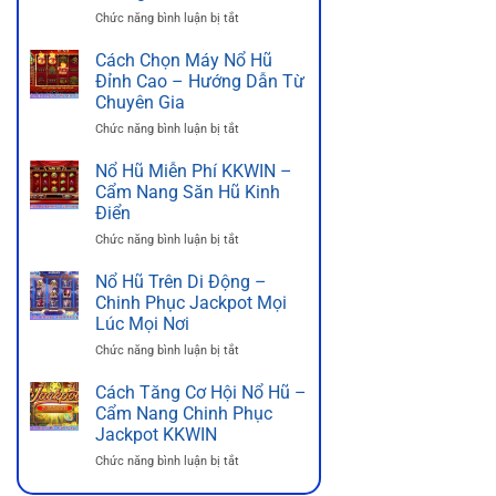
ở
Chức năng bình luận bị tắt
Mẹo
Chọn
Cách Chọn Máy Nổ Hũ
Mức
Đỉnh Cao – Hướng Dẫn Từ
Cược
Chuyên Gia
Nổ
ở
Chức năng bình luận bị tắt
Hũ
Cách
KKWIN
Chọn
Nổ Hũ Miễn Phí KKWIN –
Hiệu
Máy
Quả,
Cẩm Nang Săn Hũ Kinh
Nổ
Thắng
Điển
Hũ
Lớn
ở
Chức năng bình luận bị tắt
Đỉnh
Nổ
Cao
Hũ
Nổ Hũ Trên Di Động –
–
Miễn
Hướng
Chinh Phục Jackpot Mọi
Phí
Dẫn
Lúc Mọi Nơi
KKWIN
Từ
ở
Chức năng bình luận bị tắt
–
Chuyên
Nổ
Cẩm
Gia
Hũ
Cách Tăng Cơ Hội Nổ Hũ –
Nang
Trên
Săn
Cẩm Nang Chinh Phục
Di
Hũ
Jackpot KKWIN
Động
Kinh
ở
Chức năng bình luận bị tắt
–
Điển
Cách
Chinh