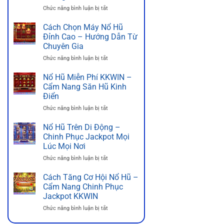
ở
Chức năng bình luận bị tắt
Mẹo
Chọn
Cách Chọn Máy Nổ Hũ
Mức
Đỉnh Cao – Hướng Dẫn Từ
Cược
Chuyên Gia
Nổ
ở
Chức năng bình luận bị tắt
Hũ
Cách
KKWIN
Chọn
Nổ Hũ Miễn Phí KKWIN –
Hiệu
Máy
Quả,
Cẩm Nang Săn Hũ Kinh
Nổ
Thắng
Điển
Hũ
Lớn
ở
Chức năng bình luận bị tắt
Đỉnh
Nổ
Cao
Hũ
Nổ Hũ Trên Di Động –
–
Miễn
Hướng
Chinh Phục Jackpot Mọi
Phí
Dẫn
Lúc Mọi Nơi
KKWIN
Từ
ở
Chức năng bình luận bị tắt
–
Chuyên
Nổ
Cẩm
Gia
Hũ
Cách Tăng Cơ Hội Nổ Hũ –
Nang
Trên
Săn
Cẩm Nang Chinh Phục
Di
Hũ
Jackpot KKWIN
Động
Kinh
ở
Chức năng bình luận bị tắt
–
Điển
Cách
Chinh