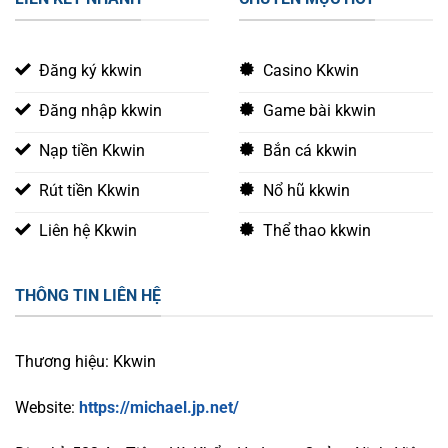
Đăng ký kkwin
Casino Kkwin
Đăng nhập kkwin
Game bài kkwin
Nạp tiền Kkwin
Bắn cá kkwin
Rút tiền Kkwin
Nổ hũ kkwin
Liên hệ Kkwin
Thể thao kkwin
THÔNG TIN LIÊN HỆ
Thương hiệu: Kkwin
Website:
https://michael.jp.net/