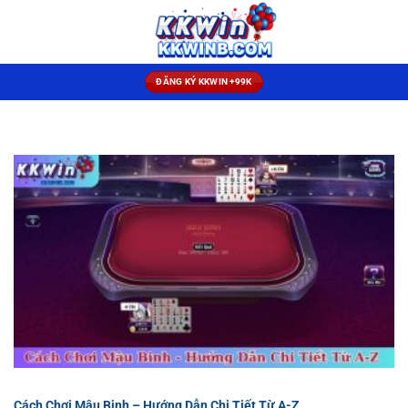
Chuyển
đến
nội
dung
ĐĂNG KÝ KKWIN +99K
Cách Chơi Mậu Binh – Hướng Dẫn Chi Tiết Từ A-Z