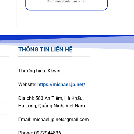
ở
Chức năng bình luận bị tắt
–
Điển
Cách
Chinh
Tăng
Phục
Cơ
Jackpot
Hội
Mọi
Nổ
Lúc
Hũ
Mọi
–
Nơi
Cẩm
Nang
THÔNG TIN LIÊN HỆ
Chinh
Phục
Jackpot
KKWIN
Thương hiệu: Kkwin
Website:
https://michael.jp.net/
Địa chỉ: 583 An Tiêm, Hà Khẩu,
Hạ Long, Quảng Ninh, Việt Nam
Email:
michael.jp.net@gmail.com
Phone: 0972944836