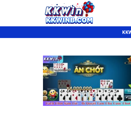
Chuyển
đến
nội
dung
KK