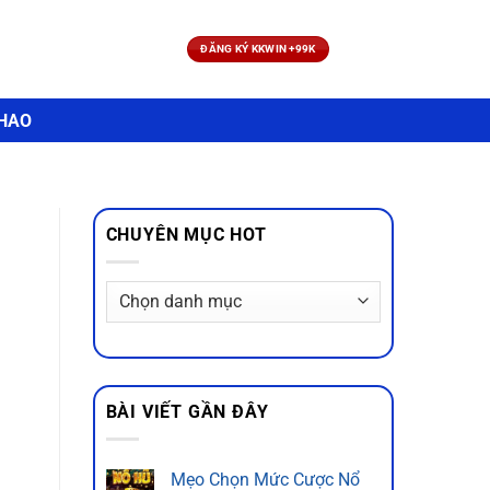
ĐĂNG KÝ KKWIN +99K
HAO
CHUYÊN MỤC HOT
Chuyên
Mục
Hot
BÀI VIẾT GẦN ĐÂY
Mẹo Chọn Mức Cược Nổ