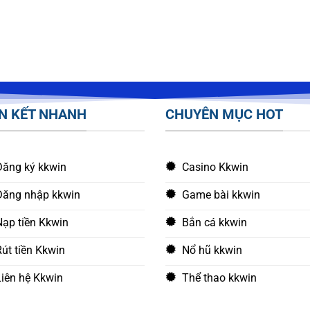
ÊN KẾT NHANH
CHUYÊN MỤC HOT
Đăng ký kkwin
Casino Kkwin
Đăng nhập kkwin
Game bài kkwin
Nạp tiền Kkwin
Bắn cá kkwin
Rút tiền Kkwin
Nổ hũ kkwin
Liên hệ Kkwin
Thể thao kkwin