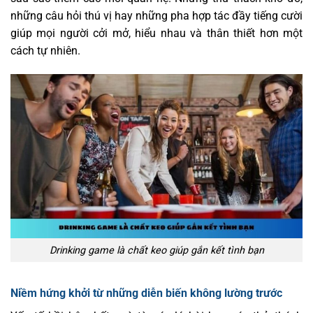
những câu hỏi thú vị hay những pha hợp tác đầy tiếng cười
giúp mọi người cởi mở, hiểu nhau và thân thiết hơn một
cách tự nhiên.
Drinking game là chất keo giúp gắn kết tình bạn
Niềm hứng khởi từ những diễn biến không lường trước