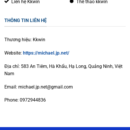
Liên hệ Kkwin
Thể thao kkwin
THÔNG TIN LIÊN HỆ
Thương hiệu: Kkwin
Website:
https://michael.jp.net/
Địa chỉ: 583 An Tiêm, Hà Khẩu, Hạ Long, Quảng Ninh, Việt
Nam
Email:
michael.jp.net@gmail.com
Phone: 0972944836