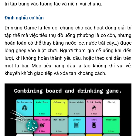
trí tập trung vào tương tác và niềm vui chung.
Định nghĩa cơ bản
Drinking Game là tên gọi chung cho các hoạt động giải trí
tập thể mà việc tiêu thụ đồ uống (thường là có cồn, nhưng
hoàn toàn có thể thay bằng nước lọc, nước trái cây…) được
lồng ghép vào luật chơi. Người tham gia sẽ uống khi đến
lượt, khi không hoàn thành yêu cầu, hoặc theo chỉ dẫn trên
một lá bài. Mục tiêu hàng đầu là tạo không khí vui vẻ,
khuyến khích giao tiếp và xóa tan khoảng cách.