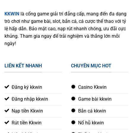
KKWIN
là cổng game giải trí đẳng cấp, mang đến đa dạng
trò chơi như game bài, slot, bắn cá, cá cược thể thao với tỷ
lệ hấp dẫn. Bảo mật cao, nạp rút nhanh chóng, ưu đãi cực
khủng. Tham gia ngay để trải nghiệm và thắng lớn mỗi
ngày!
LIÊN KẾT NHANH
CHUYÊN MỤC HOT
Đăng ký kkwin
Casino Kkwin
Đăng nhập kkwin
Game bài kkwin
Nạp tiền Kkwin
Bắn cá kkwin
Rút tiền Kkwin
Nổ hũ kkwin