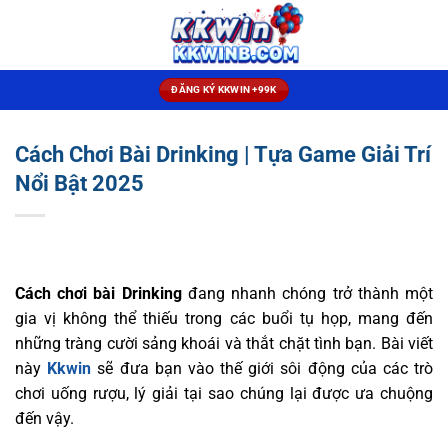
Chuyển
đến
nội
dung
ĐĂNG KÝ KKWIN +99K
Cách Chơi Bài Drinking | Tựa Game Giải Trí
Nổi Bật 2025
Cách chơi bài Drinking
đang nhanh chóng trở thành một
gia vị không thể thiếu trong các buổi tụ họp, mang đến
những tràng cười sảng khoái và thắt chặt tình bạn. Bài viết
này
Kkwin
sẽ đưa bạn vào thế giới sôi động của các trò
chơi uống rượu, lý giải tại sao chúng lại được ưa chuộng
đến vậy.