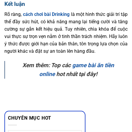
Kết luận
Rõ ràng,
cách chơi bài Drinking
là một hình thức giải trí tập
thể đầy sức hút, có khả năng mang lại tiếng cười và tăng
cường sự gắn kết hiệu quả. Tuy nhiên, chìa khóa để cuộc
vui thực sự trọn vẹn nằm ở tinh thần trách nhiệm. Hãy luôn
ý thức được giới hạn của bản thân, tôn trọng lựa chọn của
người khác và đặt sự an toàn lên hàng đầu.
Xem thêm: Top các
game bài ăn tiền
online
hot nhất tại đây!
CHUYÊN MỤC HOT