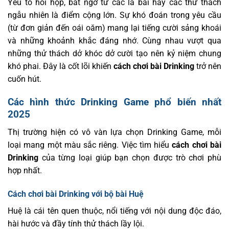
Yếu tố hồi hộp, bất ngờ từ các lá bài hay các thử thách
ngẫu nhiên là điểm cộng lớn. Sự khó đoán trong yêu cầu
(từ đơn giản đến oái oăm) mang lại tiếng cười sảng khoái
và những khoảnh khắc đáng nhớ. Cùng nhau vượt qua
những thử thách dở khóc dở cười tạo nên kỷ niệm chung
khó phai. Đây là cốt lõi khiến
cách chơi bài Drinking
trở nên
cuốn hút.
Các hình thức Drinking Game phổ biến nhất
2025
Thị trường hiện có vô vàn lựa chọn Drinking Game, mỗi
loại mang một màu sắc riêng. Việc tìm hiểu
cách chơi bài
Drinking
của từng loại giúp bạn chọn được trò chơi phù
hợp nhất.
Cách chơi bài Drinking với bộ bài Huệ
Huệ là cái tên quen thuộc, nổi tiếng với nội dung độc đáo,
hài hước và đầy tính thử thách lầy lội.